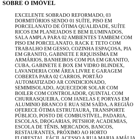
SOBRE O IMÓVEL
EXCELENTE SOBRADO REFORMADO, 03
DORMITÓRIOS SENDO 01 SUÍTE, PISO EM
PORCELANATO DE ÓTIMA QUALIDADE, SUÍTE
RICOS EM PLANEJADOS E BEM ILUMINADOS,
SALA AMPLA PARA 02 AMBIENTES TAMBEM COM
PISO EM PORCELANATO, RACK E TETO COM
TRABALHO EM GESSO, COZINHA ESPAÇOSA, PIA
EM GRANITO, GABINETE E RIQUISSÍMA EM
ARMÁRIOS, BANHEIROS COM PIA EM GRANITO,
CUBA, GABINETE E BOX EM VIDRO BLINDEX,
LAVANDERIA COM ÁREA LIVRE E GARAGEM
COBERTA PARA 02 CARROS, PORTÃO
AUTOMATIZADO AR CONDICIONADO,
SEMIMISOLADO, AQUECEDOR SOLAR COM
BOILER COM CONTROLADOR, QUINTAL COM
CHURRASQUEIRA, COM JANELAS E PORYAS EM
ALUMINIO BRANCO E RUA SEM SAÍDA, A REGIÃO
OFERECE ÓTIMA ESTRUTAURA, TRANSPORTE
PÚBLICO, POSTO DE COMBUSTÍVEL, PADARIA,
ESCOLAS, DROGARIAS, PETSHOP, ACADEMIAS,
ESCOLA DE TÊNIS, MERCADOS, BANCOS,
RESTAURANTES, PRÓXIMO AO HORTO
FLORESTAL, FÁCIL ACESSO A RUA MARIA AMÁLIA